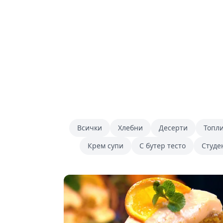
Всички
Хлебни
Десерти
Топли
Крем супи
С бутер тесто
Студе