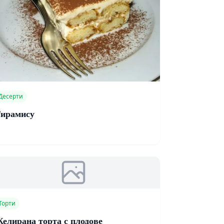
Десерти
ирамису
Торти
елирана торта с плодове