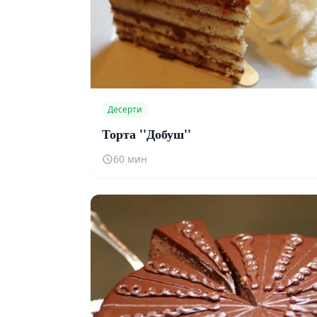
Десерти
Торта ''Добуш''
60 мин