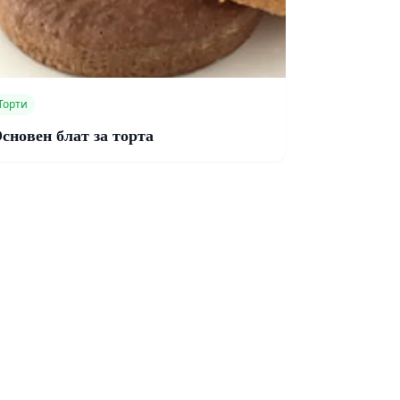
Торти
сновен блат за торта