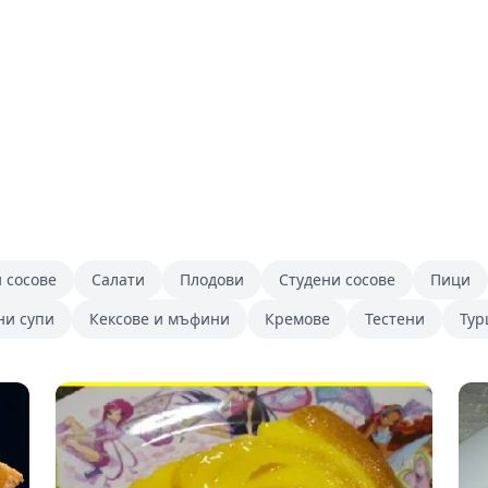
 сосове
Салати
Плодови
Студени сосове
Пици
ни супи
Кексове и мъфини
Кремове
Тестени
Ту