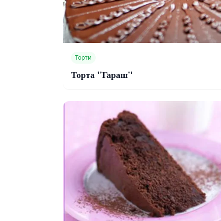
Торти
Торта ''Гараш''