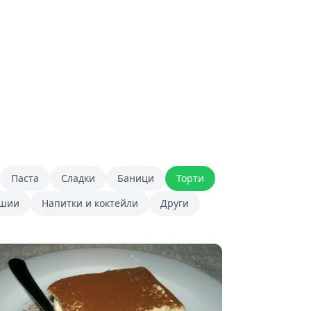
Паста
Сладки
Баници
Торти
ршии
Напитки и коктейли
Други