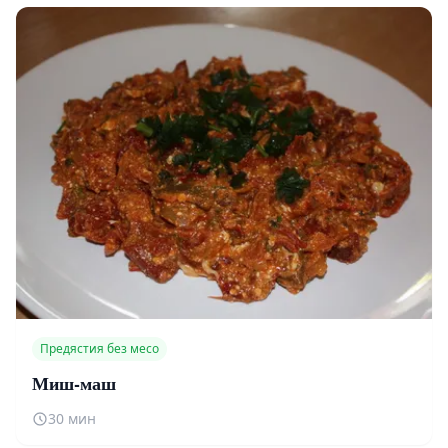
Предястия без месо
Миш-маш
30 мин