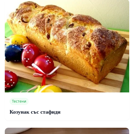
Тестени
Козунак със стафиди