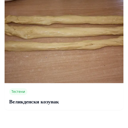
Тестени
Великденски козунак