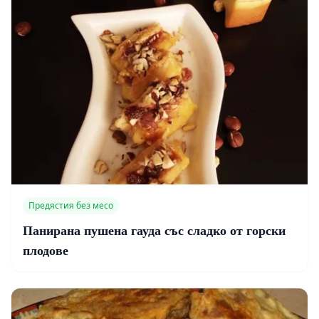
Предястия без месо
Панирана пушена гауда със сладко от горски
плодове