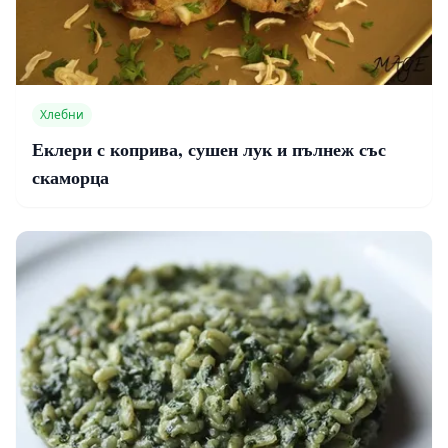
Хлебни
Еклери с коприва, сушен лук и пълнеж със
скаморца