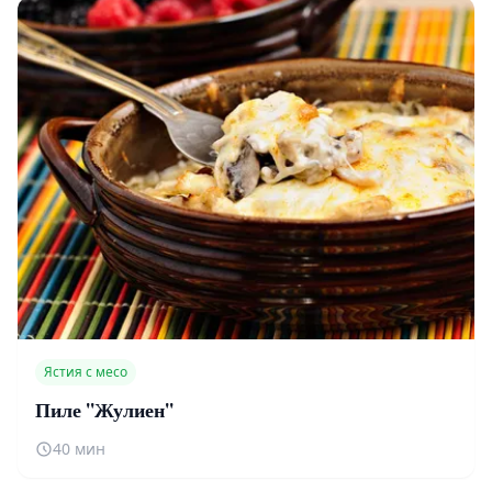
Ястия с месо
Пиле ''Жулиен''
40 мин