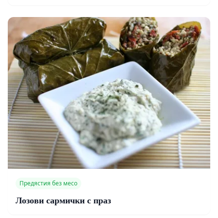
Предястия без месо
Лозови сармички с праз