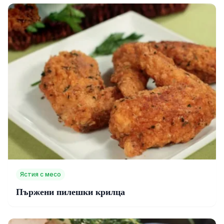
Ястия с месо
Пържени пилешки крилца