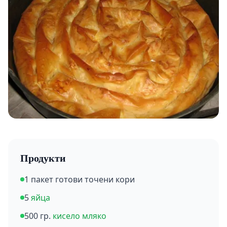
Продукти
1 пакет готови точени кори
5
яйца
500 гр.
кисело мляко