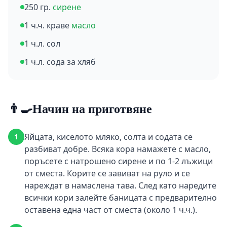
250 гр.
сирене
1 ч.ч. краве
масло
1 ч.л. сол
1 ч.л. сода за хляб
👨‍🍳
Начин на приготвяне
Яйцата, киселото мляко, солта и содата се
1
разбиват добре. Всяка кора намажете с масло,
поръсете с натрошено сирене и по 1-2 лъжици
от сместа. Корите се завиват на руло и се
нареждат в намаслена тава. След като наредите
всички кори залейте баницата с предварително
оставена една част от сместа (около 1 ч.ч.).