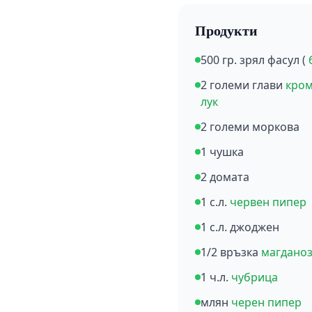
Продукти
500 гр. зрял фасул (
2 големи глави
кро
лук
2 големи моркова
1 чушка
2 домата
1 с.л.
червен пипер
1 с.л. джоджен
1/2 връзка
магдано
1 ч.л.
чубрица
млян
черен пипер