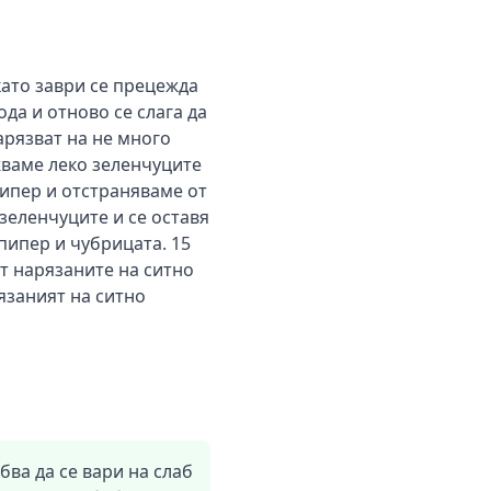
 като заври се прецежда
ода и отново се слага да
арязват на не много
жваме леко зеленчуците
ипер и отстраняваме от
зеленчуците и се оставя
пипер и чубрицата. 15
ят нарязаните на ситно
язаният на ситно
ябва да се вари на слаб