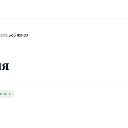
месо
/
Боб яхния
ия
енете