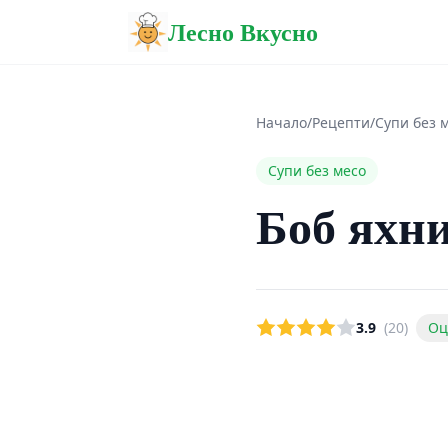
Лесно Вкусно
Начало
/
Рецепти
/
Супи без 
Супи без месо
Боб яхн
3.9
(20)
Оц