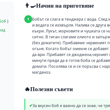
👨‍🍳
Начин на приготвяне
Бобът се слага в тенджера с вода. След
1
боб
)
и водата се изхвърля. Налива се друга в
мид
къкри. Лукът, морковите и чушката се н
ситно. В тиган слагаме олиото и запър
(без доматите). Прибавяме червеният п
огъня. Когато бобът омекне се добавят 
да ври. Прибавят се джоджена,черният 
минути преди да е готов боба се добав
домати. Посолява се и се поръсва с нар
магданоз.
🔥
Полезни съвети
з
✔
За вкусен боб е важно да се знае, че тр