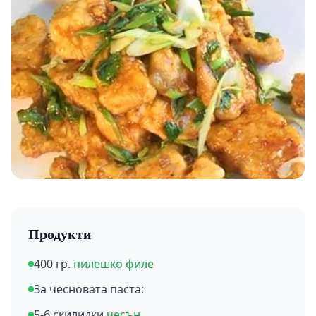
Продукти
400 гр.
пилешко филе
За чесновата паста:
5-6 скилидки
чесън