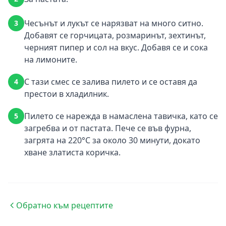
Чесънът и лукът се нарязват на много ситно.
3
Добавят се горчицата, розмаринът, зехтинът,
черният пипер и сол на вкус. Добавя се и сока
на лимоните.
С тази смес се залива пилето и се оставя да
4
престои в хладилник.
Пилето се нарежда в намаслена тавичка, като се
5
загребва и от пастата. Пече се във фурна,
загрята на 220°С за около 30 минути, докато
хване златиста коричка.
Обратно към рецептите