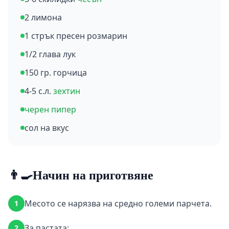
2 лимона
1 стрък пресен розмарин
1/2 глава лук
150 гр. горчица
4-5 с.л.
зехтин
черен пипер
сол на вкус
👨‍🍳
Начин на приготвяне
Месото се нарязва на средно големи парчета.
1
За пастата:
2