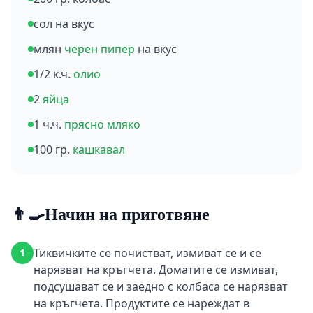
сол на вкус
млян
черен пипер
на вкус
1/2 к.ч.
олио
2
яйца
1 ч.ч.
прясно мляко
100 гр.
кашкавал
👨‍🍳
Начин на приготвяне
Тиквичките се почистват, измиват се и се
1
нарязват на кръгчета. Доматите се измиват,
подсушават се и заедно с колбаса се нарязват
на кръгчета. Продуктите се нареждат в