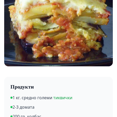
Продукти
1 кг. средно големи
тиквички
2-3 домата
200 гр. колбас