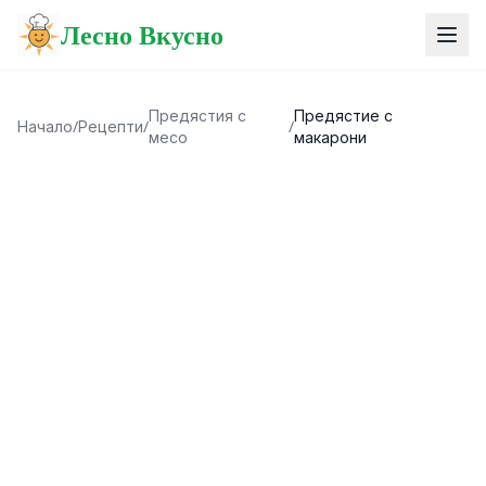
Лесно Вкусно
Предястия с
Предястие с
Начало
/
Рецепти
/
/
месо
макарони