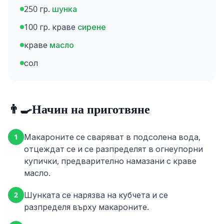
250 гр.
шунка
100 гр. краве
сирене
краве
масло
сол
👨‍🍳
Начин на приготвяне
Макароните се сваряват в подсолена вода,
1
отцеждат се и се разпределят в огнеупорни
купички, предварително намазани с краве
масло.
Шунката се нарязва на кубчета и се
2
разпределя върху макароните.