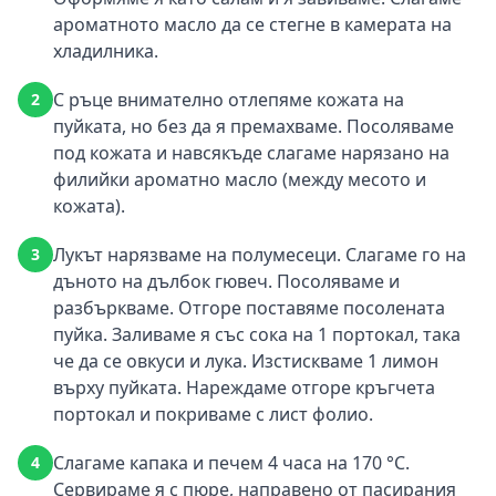
ароматното масло да се стегне в камерата на
хладилника.
С ръце внимателно отлепяме кожата на
2
пуйката, но без да я премахваме. Посоляваме
под кожата и навсякъде слагаме нарязано на
филийки ароматно масло (между месото и
кожата).
Лукът нарязваме на полумесеци. Слагаме го на
3
дъното на дълбок гювеч. Посоляваме и
разбъркваме. Отгоре поставяме посолената
пуйка. Заливаме я със сока на 1 портокал, така
че да се овкуси и лука. Изстискваме 1 лимон
върху пуйката. Нареждаме отгоре кръгчета
портокал и покриваме с лист фолио.
Слагаме капака и печем 4 часа на 170 °C.
4
Сервираме я с пюре, направено от пасирания