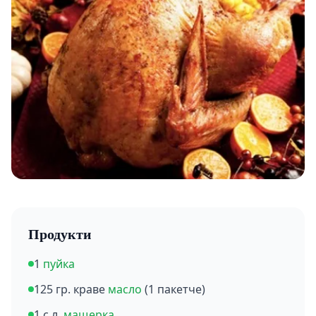
Продукти
1
пуйка
125 гр. краве
масло
(1 пакетче)
1 с.л.
мащерка