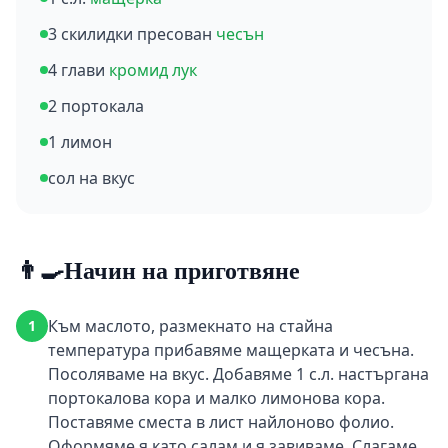
3 скилидки пресован
чесън
4 глави
кромид лук
2 портокала
1 лимон
сол на вкус
👨‍🍳
Начин на приготвяне
Към маслото, размекнато на стайна
1
температура прибавяме мащерката и чесъна.
Посоляваме на вкус. Добавяме 1 с.л. настъргана
портокалова кора и малко лимонова кора.
Поставяме сместа в лист найлоново фолио.
Оформяме я като салам и я завиваме. Слагаме