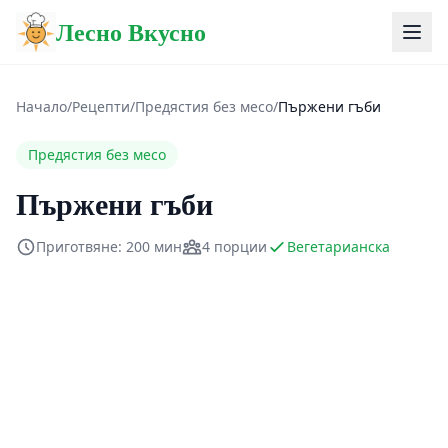
Лесно Вкусно
Начало
/
Рецепти
/
Предястия без месо
/
Пържени гъби
Предястия без месо
Пържени гъби
Приготвяне: 200 мин
4 порции
Вегетарианска