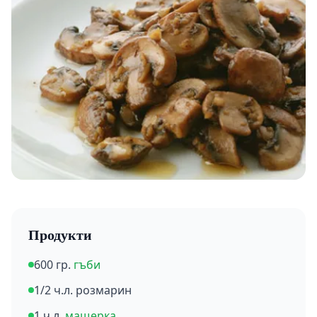
Продукти
600 гр.
гъби
1/2 ч.л. розмарин
1 ч.л.
мащерка