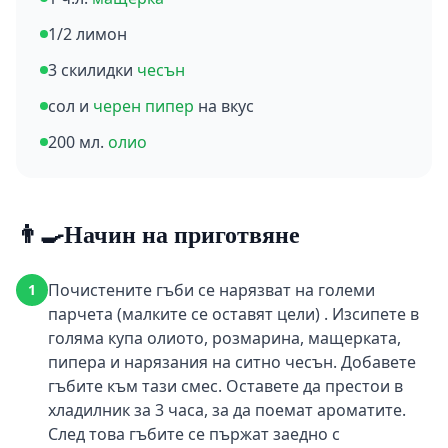
1/2 лимон
3 скилидки
чесън
сол и
черен пипер
на вкус
200 мл.
олио
👨‍🍳
Начин на приготвяне
Почистените гъби се нарязват на големи
1
парчета (малките се оставят цели) . Изсипете в
голяма купа олиото, розмарина, мащерката,
пипера и нарязания на ситно чесън. Добавете
гъбите към тази смес. Оставете да престои в
хладилник за 3 часа, за да поемат ароматите.
След това гъбите се пържат заедно с