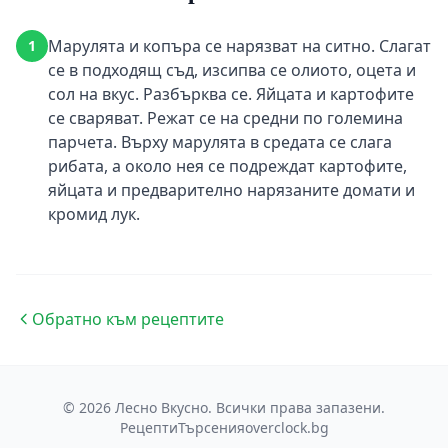
Марулята и копъра се нарязват на ситно. Слагат
1
се в подходящ съд, изсипва се олиото, оцета и
сол на вкус. Разбърква се. Яйцата и картофите
се сваряват. Режат се на средни по големина
парчета. Върху марулята в средата се слага
рибата, а около нея се подреждат картофите,
яйцата и предварително нарязаните домати и
кромид лук.
Обратно към рецептите
© 2026 Лесно Вкусно. Всички права запазени.
Рецепти
Търсения
overclock.bg