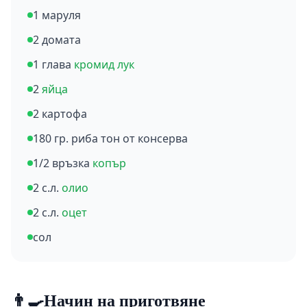
1 маруля
2 домата
1 глава
кромид лук
2
яйца
2 картофа
180 гр. риба тон от консерва
1/2 връзка
копър
2 с.л.
олио
2 с.л.
оцет
сол
👨‍🍳
Начин на приготвяне