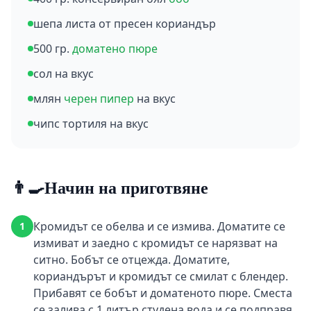
шепа листа от пресен кориандър
500 гр.
доматено пюре
сол на вкус
млян
черен пипер
на вкус
чипс тортиля на вкус
👨‍🍳
Начин на приготвяне
Кромидът се обелва и се измива. Доматите се
1
измиват и заедно с кромидът се нарязват на
ситно. Бобът се отцежда. Доматите,
кориандърът и кромидът се смилат с блендер.
Прибавят се бобът и доматеното пюре. Сместа
се залива с 1 литър студена вода и се подправя