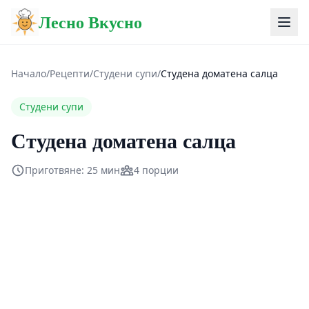
Лесно Вкусно
Начало
/
Рецепти
/
Студени супи
/
Студена доматена салца
Студени супи
Студена доматена салца
Приготвяне: 25 мин
4 порции