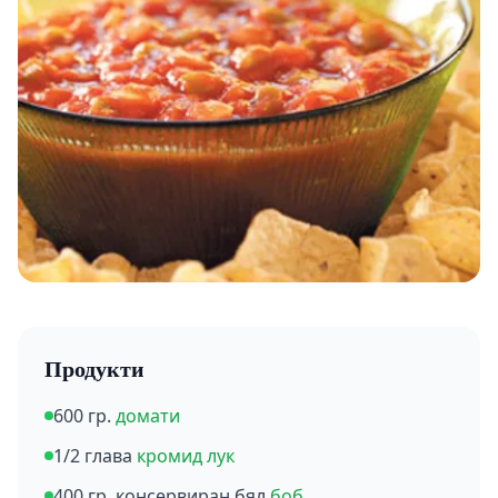
Продукти
600 гр.
домати
1/2 глава
кромид лук
400 гр. консервиран бял
боб