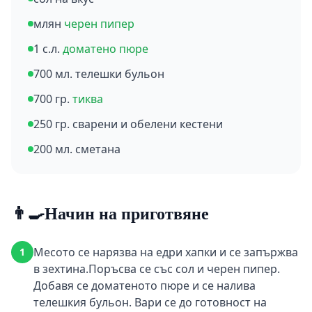
млян
черен пипер
1 с.л.
доматено пюре
700 мл. телешки бульон
700 гр.
тиква
250 гр. сварени и обелени кестени
200 мл. сметана
👨‍🍳
Начин на приготвяне
Месото се нарязва на едри хапки и се запържва
1
в зехтина.Поръсва се със сол и черен пипер.
Добавя се доматеното пюре и се налива
телешкия бульон. Вари се до готовност на