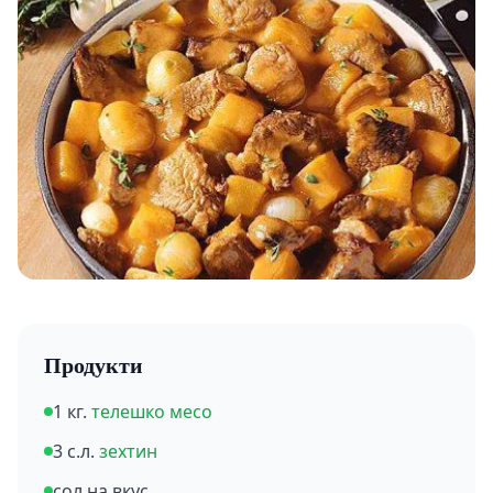
Продукти
1 кг.
телешко месо
3 с.л.
зехтин
сол на вкус