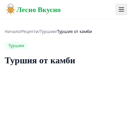
Лесно Вкусно
Начало
/
Рецепти
/
Туршии
/
Туршия от камби
Туршии
Туршия от камби