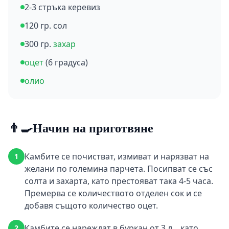
2-3 стръка керевиз
120 гр. сол
300 гр.
захар
оцет
(6 градуса)
олио
👨‍🍳
Начин на приготвяне
Камбите се почистват, измиват и нарязват на
1
желани по големина парчета. Посипват се със
солта и захарта, като престояват така 4-5 часа.
Премерва се количеството отделен сок и се
добавя същото количество оцет.
Камбите се нареждат в буркан от 3 л. , като
2