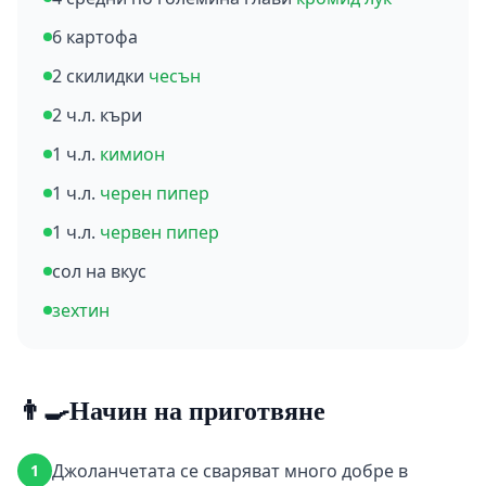
6 картофа
2 скилидки
чесън
2 ч.л. къри
1 ч.л.
кимион
1 ч.л.
черен пипер
1 ч.л.
червен пипер
сол на вкус
зехтин
👨‍🍳
Начин на приготвяне
Джоланчетата се сваряват много добре в
1