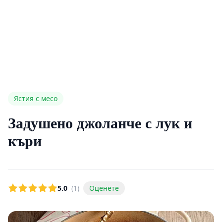
Ястия с месо
Задушено джоланче с лук и
къри
5.0
(1)
Оценете