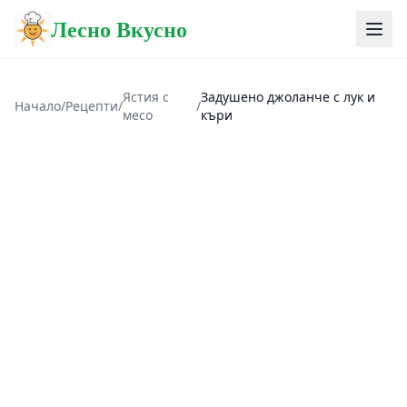
Лесно Вкусно
Ястия с
Задушено джоланче с лук и
Начало
/
Рецепти
/
/
месо
къри