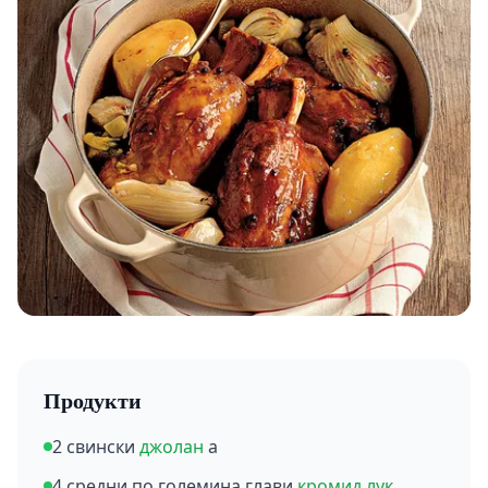
Продукти
2 свински
джолан
а
4 средни по големина глави
кромид лук