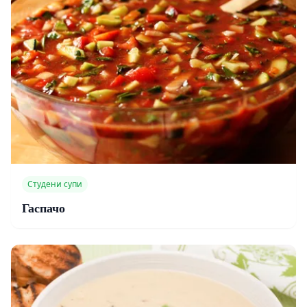
Студени супи
Гаспачо