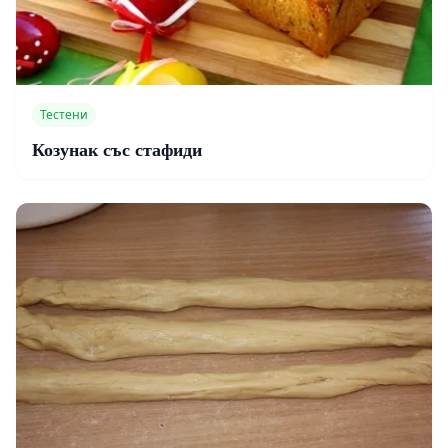
Тестени
Козунак със стафиди