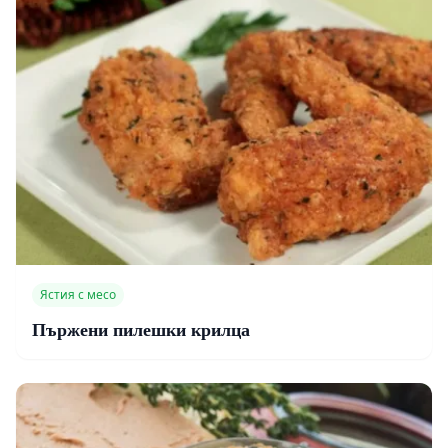
Ястия с месо
Пържени пилешки крилца