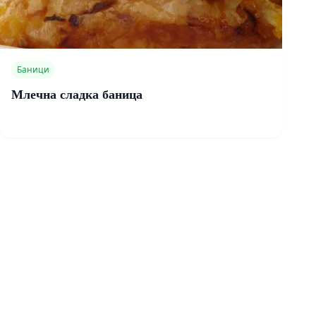
Баници
Млечна сладка баница