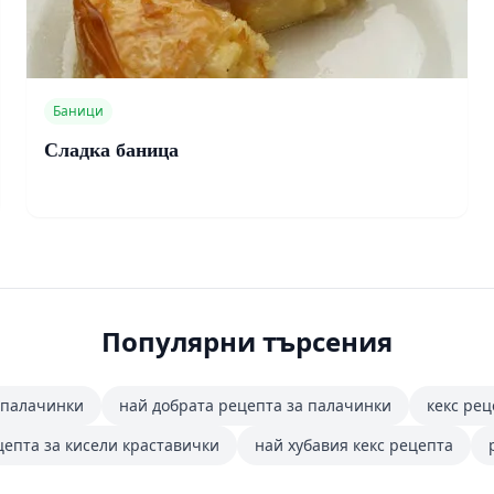
Баници
Сладка баница
Популярни търсения
 палачинки
най добрата рецепта за палачинки
кекс рец
цепта за кисели краставички
най хубавия кекс рецепта