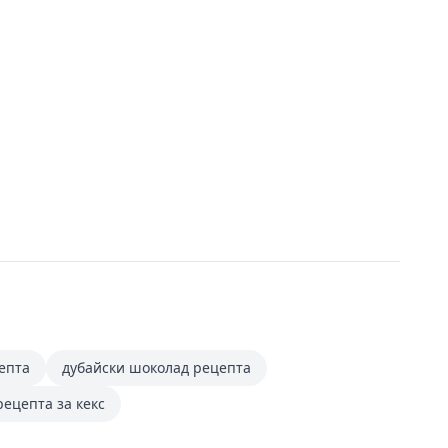
епта
дубайски шоколад рецепта
рецепта за кекс