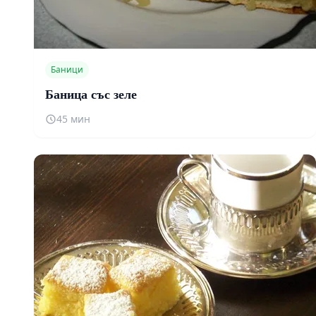
Баници
Баница със зеле
45 мин