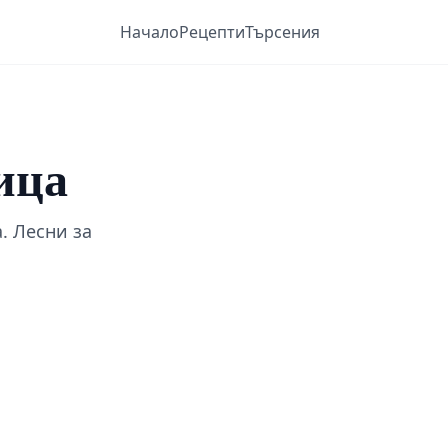
Начало
Рецепти
Търсения
ица
. Лесни за