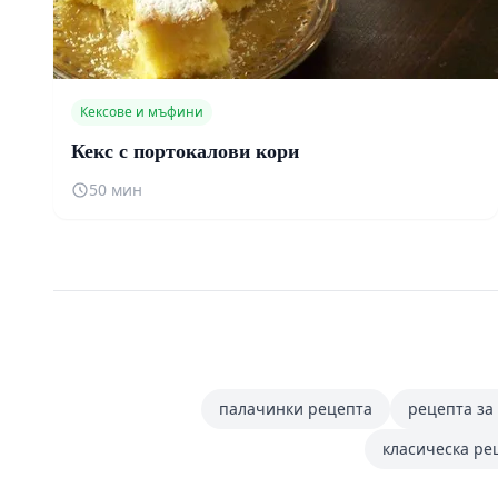
Кексове и мъфини
Кекс с портокалови кори
50 мин
палачинки рецепта
рецепта за
класическа ре