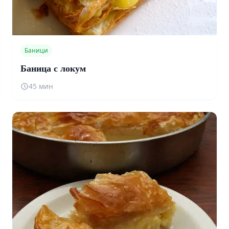
Баници
Баница с локум
45 мин