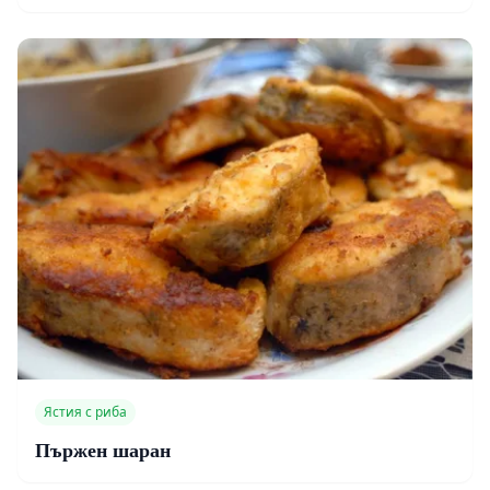
Ястия с риба
Пържен шаран