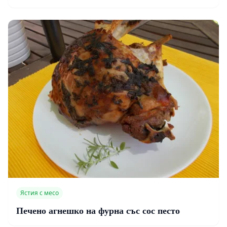
Ястия с месо
Печено агнешко на фурна със сос песто