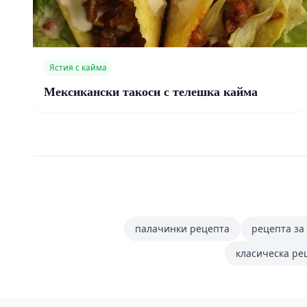
Ястия с кайма
Мексикански такоси с телешка кайма
палачинки рецепта
рецепта за
класическа ре