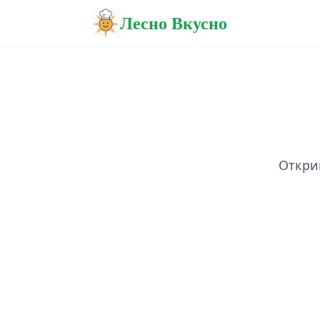
Лесно Вкусно
Открий