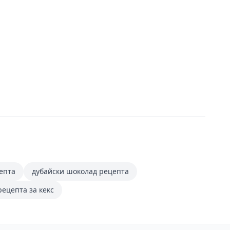
епта
дубайски шоколад рецепта
рецепта за кекс