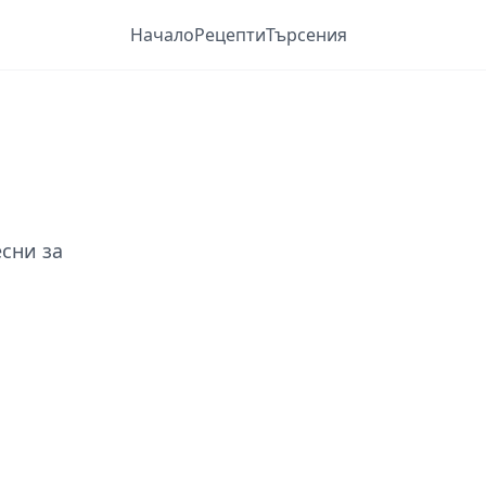
Начало
Рецепти
Търсения
есни за