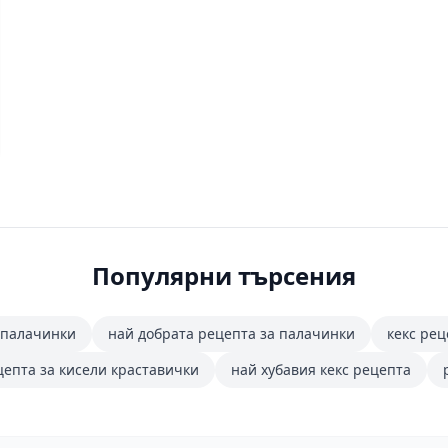
Популярни търсения
 палачинки
най добрата рецепта за палачинки
кекс рец
цепта за кисели краставички
най хубавия кекс рецепта