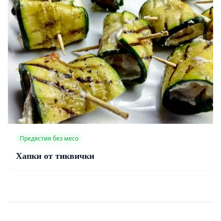
Предястия без месо
Хапки от тиквички