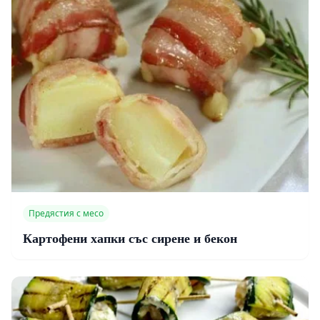
Предястия с месо
Картофени хапки със сирене и бекон