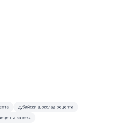
епта
дубайски шоколад рецепта
рецепта за кекс