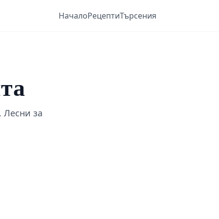
Начало
Рецепти
Търсения
пта
 Лесни за