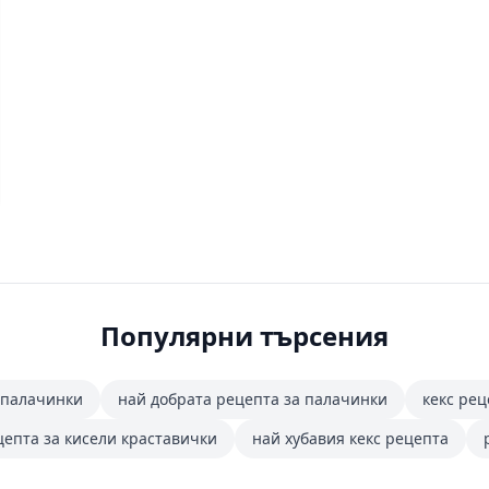
Популярни търсения
 палачинки
най добрата рецепта за палачинки
кекс рец
цепта за кисели краставички
най хубавия кекс рецепта