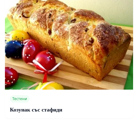
Тестени
Козунак със стафиди