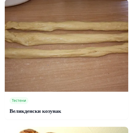
Тестени
Великденски козунак