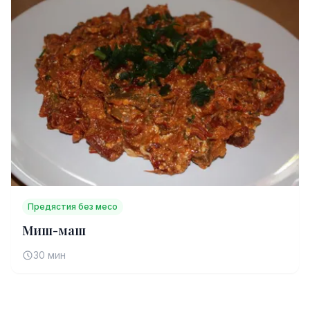
Предястия без месо
Миш-маш
30 мин