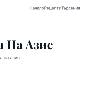
Начало
Рецепти
Търсения
 На Азис
 на азис.
.