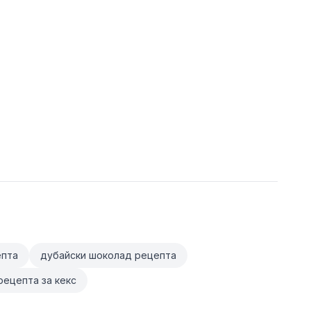
епта
дубайски шоколад рецепта
рецепта за кекс