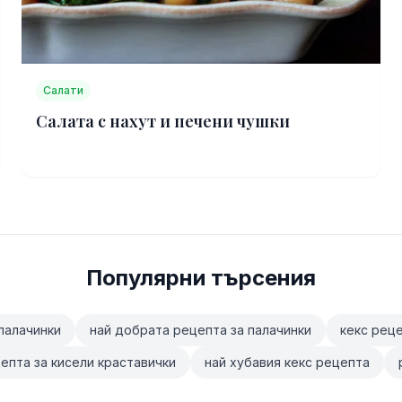
Салати
Салата с нахут и печени чушки
Популярни търсения
палачинки
най добрата рецепта за палачинки
кекс рец
епта за кисели краставички
най хубавия кекс рецепта