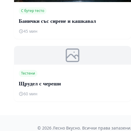
С бутер тесто
Банички със сирене и кашкавал
45 мин
Тестени
Щрудел с череши
60 мин
© 2026 Лесно Вкусно. Всички права запазени