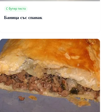
С бутер тесто
Баница със спанак