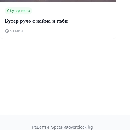
С бутер тесто
Бутер руло с кайма и гъби
50 мин
Рецепти
Търсения
overclock.bg