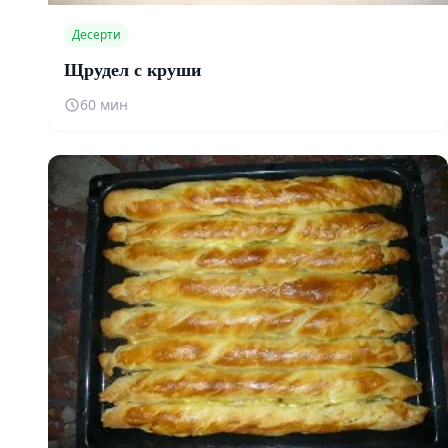
Десерти
Щрудел с круши
60 мин