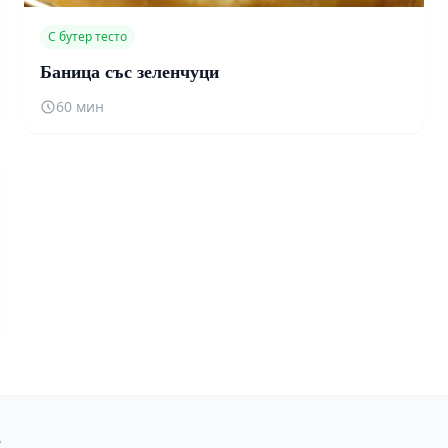
С бутер тесто
Баница със зеленчуци
60 мин
.