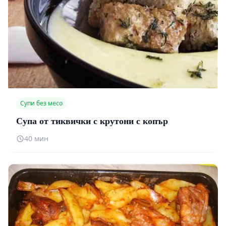
Супи без месо
Супа от тиквички с крутони с копър
40 мин