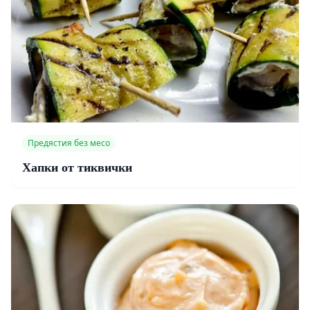
Предястия без месо
Хапки от тиквички