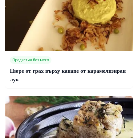
Предястия без месо
Пюре от грах върху канапе от карамелизиран
лук