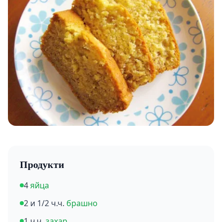
Продукти
4
яйца
2 и 1/2 ч.ч.
брашно
1 ч.ч.
захар