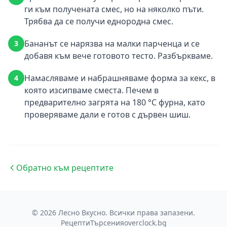
ги към получената смес, но на няколко пъти.
Трябва да се получи еднородна смес.
Бананът се нарязва на малки парченца и се
3
добавя към вече готовото тесто. Разбъркваме.
Намасляваме и набрашняваме форма за кекс, в
4
която изсипваме сместа. Печем в
предварително загрята на 180 °C фурна, като
проверяваме дали е готов с дървен шиш.
Обратно към рецептите
© 2026 Лесно Вкусно. Всички права запазени.
Рецепти
Търсения
overclock.bg