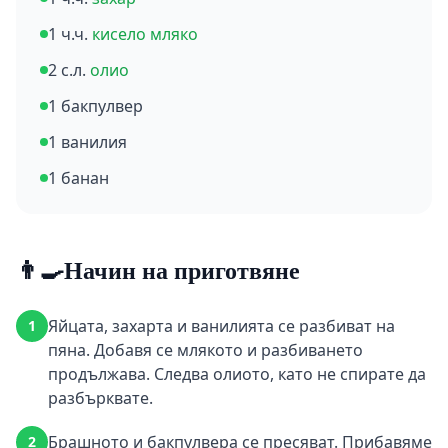
1 ч.ч.
кисело мляко
2 с.л.
олио
1 бакпулвер
1 ванилия
1 банан
👨‍🍳
Начин на приготвяне
Яйцата, захарта и ванилията се разбиват на
1
пяна. Добавя се млякото и разбиването
продължава. Следва олиото, като не спирате да
разбърквате.
Брашното и бакпулвера се пресяват. Прибавяме
2