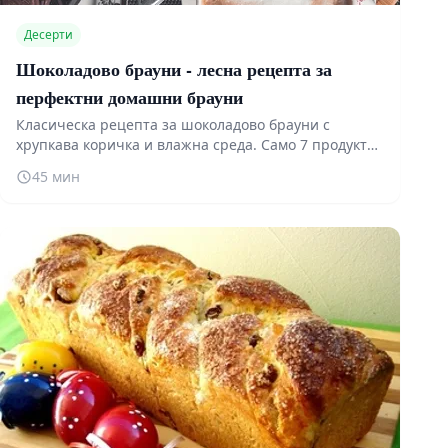
Десерти
Шоколадово брауни - лесна рецепта за
перфектни домашни брауни
Класическа рецепта за шоколадово брауни с
хрупкава коричка и влажна среда. Само 7 продукта
и 45 минути. Научете тайната за перфектните
45 мин
домашни брауни!