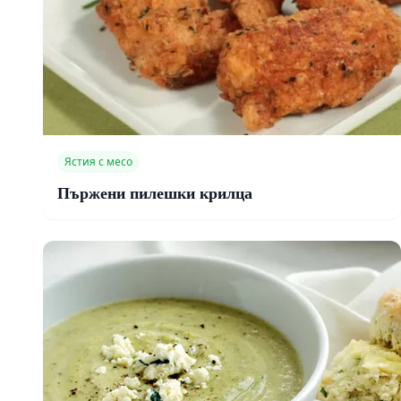
Ястия с месо
Пържени пилешки крилца