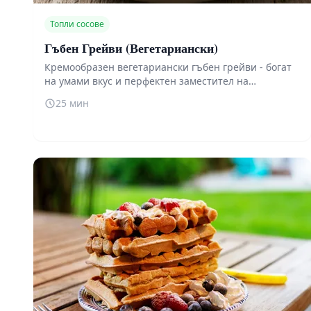
Топли сосове
Гъбен Грейви (Вегетариански)
Кремообразен вегетариански гъбен грейви - богат
на умами вкус и перфектен заместител на
класическия месен сос. Идеален за пюре, печени
25 мин
зеленчуци или вегетариански ястия.