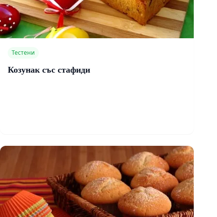
Тестени
Козунак със стафиди