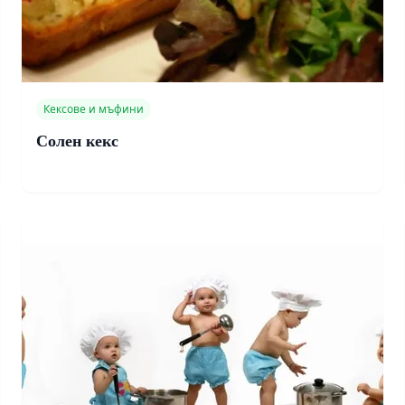
Кексове и мъфини
Солен кекс