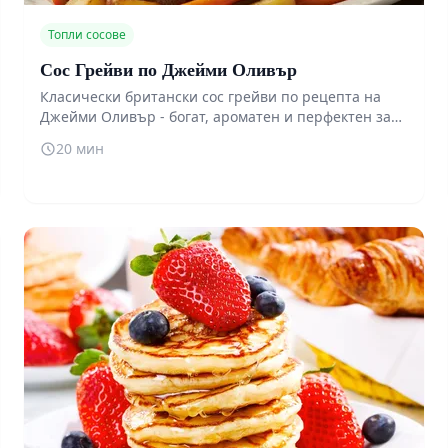
Топли сосове
Сос Грейви по Джейми Оливър
Класически британски сос грейви по рецепта на
Джейми Оливър - богат, ароматен и перфектен за
печено месо, пюре или Yorkshire pudding. Този сос
20 мин
превръща всяка празнична трапеза в истинско
удоволствие.