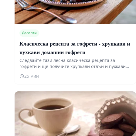
Десерти
Класическа рецепта за гофрети - хрупкави и
пухкави домашни гофрети
Следвайте тази лесна класическа рецепта за
гофрети и ще получите хрупкави отвън и пухкави
отвътре домашни гофрети. Сервирайте със сладко,
25 мин
мед, течен шоколад или пресни плодове. Готови за
25 минути!