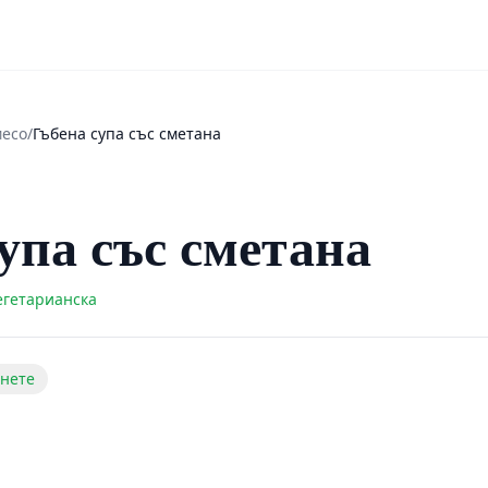
месо
/
Гъбена супа със сметана
упа със сметана
егетарианска
нете