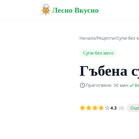
Лесно Вкусно
Начало
/
Рецепти
/
Супи без 
Супи без месо
Гъбена с
Приготвяне: 50 мин
В
4.3
(6)
Оце