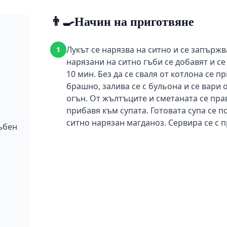
👨‍🍳
Начин на приготвяне
Лукът се нарязва на ситно и се запържв
1
нарязани на ситно гъби се добавят и се
10 мин. Без да се сваля от котлона се 
брашно, залива се с бульона и се вари 
огън. От жълтъците и сметаната се пра
прибавя към супата. Готовата супа се п
ситно нарязан магданоз. Сервира се с 
ъбен
с