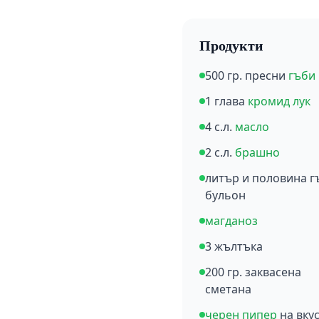
Продукти
500 гр. пресни
гъби
1 глава
кромид лук
4 с.л.
масло
2 с.л.
брашно
литър и половина г
бульон
магданоз
3 жълтъка
200 гр. заквасена
сметана
черен пипер
на вку