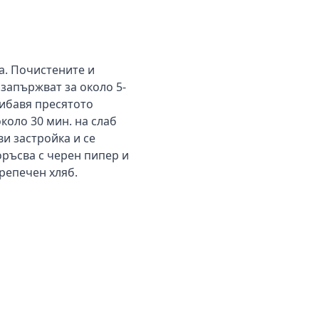
а. Почистените и
 запържват за около 5-
прибавя пресятото
около 30 мин. на слаб
ви застройка и се
оръсва с черен пипер и
препечен хляб.