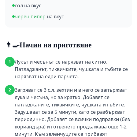
сол на вкус
черен пипер
на вкус
👨‍🍳
Начин на приготвяне
Лукът и чесънът се нарязват на ситно.
1
Патладжанът, тиквичките, чушката и гъбите се
нарязват на едри парчета.
Загряват се 3 с.л. зехтин и в него се запържват
2
лука и чесъна, но за кратко. Добавят се
патладжаните, тиквичките, чушката и гъбите.
Задушават се за 5 минути, като се разбъркват
периодично. Добавят се всички подправки (без
кориандъра) и готвенето продължава още 1-2
минути. Към зеленчуците се прибавят