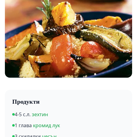
Продукти
4-5 с.л.
зехтин
1 глава
кромид лук
3 скилидки
чесън