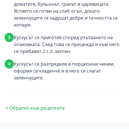
доматите, бульонът, грахът и царевицата.
Ястието се готви на слаб огън, докато
зеленчуците се задушат добре и течността се
изпари.
Кускусът се приготвя според упътването на
3
опаковката. След това се прецежда и към него
се прибавят 2 с.л. зехтин.
Кускусът се разпределя в порционни чинии,
4
оформя се кладенче и в него се слагат
зеленчуците.
Обратно към рецептите