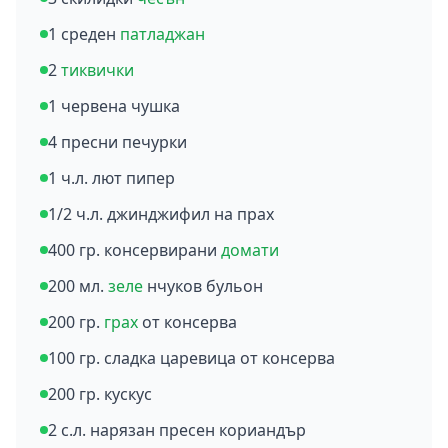
1 среден
патладжан
2
тиквички
1 червена чушка
4 пресни печурки
1 ч.л. лют пипер
1/2 ч.л. джинджифил на прах
400 гр. консервирани
домати
200 мл.
зеле
нчуков бульон
200 гр.
грах
от консерва
100 гр. сладка царевица от консерва
200 гр. кускус
2 с.л. нарязан пресен кориандър