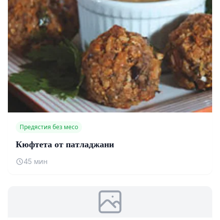
Предястия без месо
Кюфтета от патладжани
45 мин