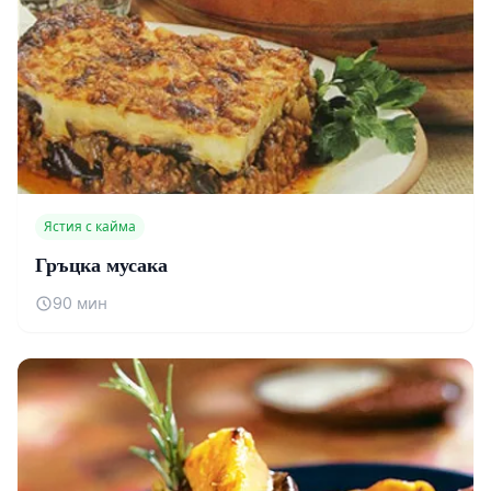
Ястия с кайма
Гръцка мусака
90 мин