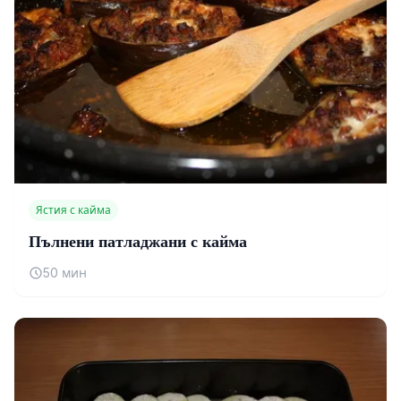
Ястия с кайма
Пълнени патладжани с кайма
50 мин