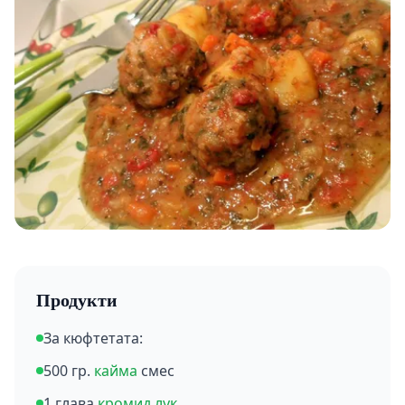
Продукти
За кюфтетата:
500 гр.
кайма
смес
1 глава
кромид лук