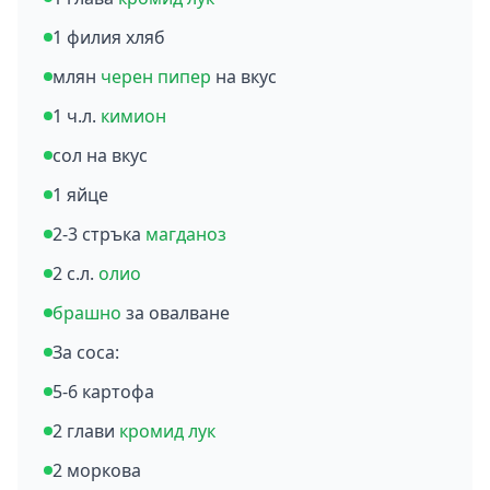
1 филия хляб
млян
черен пипер
на вкус
1 ч.л.
кимион
сол на вкус
1 яйце
2-3 стръка
магданоз
2 с.л.
олио
брашно
за овалване
За соса:
5-6 картофа
2 глави
кромид лук
2 моркова