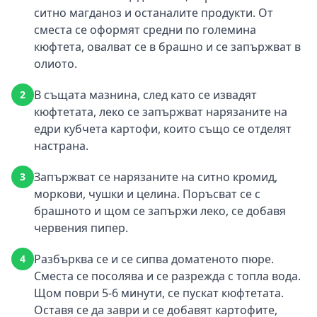
ситно магданоз и останалите продукти. От
сместа се оформят средни по големина
кюфтета, овалват се в брашно и се запържват в
олиото.
В същата мазнина, след като се извадят
2
кюфтетата, леко се запържват нарязаните на
едри кубчета картофи, които също се отделят
настрана.
Запържват се нарязаните на ситно кромид,
3
моркови, чушки и целина. Поръсват се с
брашното и щом се запържи леко, се добавя
червения пипер.
Разбърква се и се сипва доматеното пюре.
4
Сместа се посолява и се разрежда с топла вода.
Щом поври 5-6 минути, се пускат кюфтетата.
Оставя се да заври и се добавят картофите,