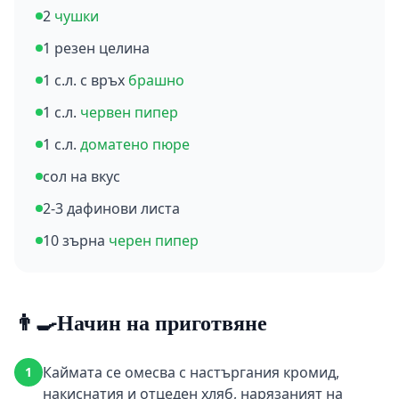
2
чушки
1 резен целина
1 с.л. с връх
брашно
1 с.л.
червен пипер
1 с.л.
доматено пюре
сол на вкус
2-3 дафинови листа
10 зърна
черен пипер
👨‍🍳
Начин на приготвяне
Каймата се омесва с настъргания кромид,
1
накиснатия и отцеден хляб, нарязаният на