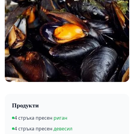
Продукти
4 стръка пресен
риган
4 стръка пресен
девесил