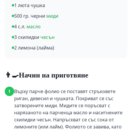
1 люта чушка
500 гр. черни
миди
4 с.л.
масло
3 скилидки
чесън
2 лимона (лайма)
👨‍🍳
Начин на приготвяне
Върху парче фолио се поставят стръковете
1
риган, девесил и чушката. Покриват се със
затворените миди. Мидите се поръсват с
нарязаното на парченца масло и наситнените
скилидки чесън. Напръскват се със сока от
лимоните (или лайм). Фолиото се завива, като