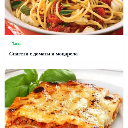
Паста
Спагети с домати и моцарела