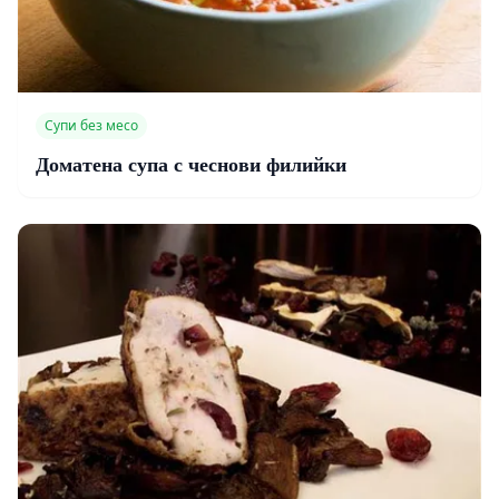
Супи без месо
Доматена супа с чеснови филийки