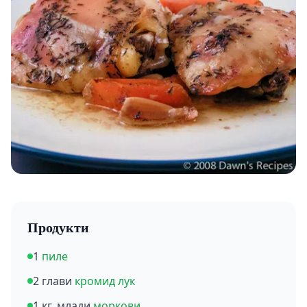
Продукти
1
пиле
2 глави
кромид лук
1 кг. млади
моркови