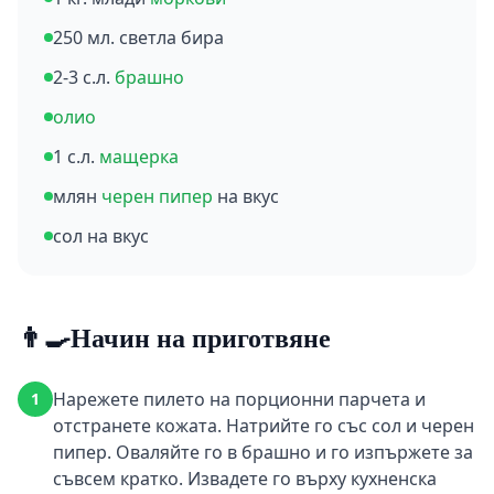
250 мл. светла бира
2-3 с.л.
брашно
олио
1 с.л.
мащерка
млян
черен пипер
на вкус
сол на вкус
👨‍🍳
Начин на приготвяне
Нарежете пилето на порционни парчета и
1
отстранете кожата. Натрийте го със сол и черен
пипер. Оваляйте го в брашно и го изпържете за
съвсем кратко. Извадете го върху кухненска