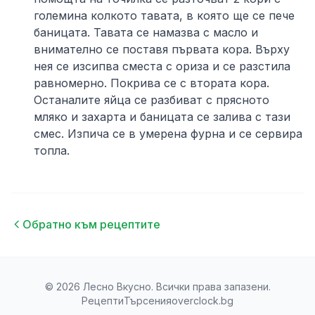
големина колкото тавата, в която ще се пече
баницата. Тавата се намазва с масло и
внимателно се поставя първата кора. Върху
нея се изсипва сместа с ориза и се разстила
равномерно. Покрива се с втората кора.
Останалите яйца се разбиват с прясното
мляко и захарта и баницата се залива с тази
смес. Изпича се в умерена фурна и се сервира
топла.
Обратно към рецептите
© 2026 Лесно Вкусно. Всички права запазени.
Рецепти
Търсения
overclock.bg