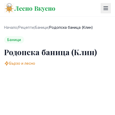
Лесно Вкусно
Начало
/
Рецепти
/
Баници
/
Родопска баница (Клин)
Баници
Родопска баница (Клин)
Бързо и лесно