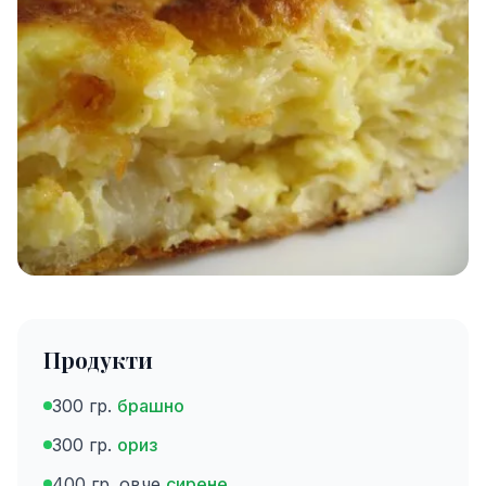
Продукти
300 гр.
брашно
300 гр.
ориз
400 гр. овче
сирене