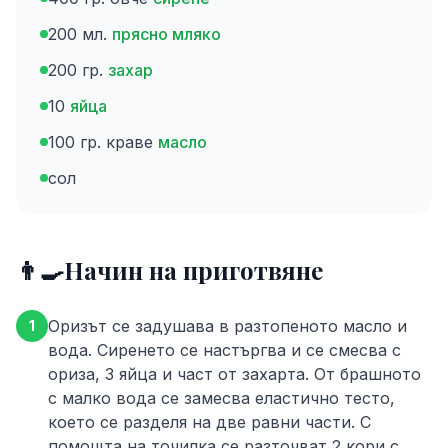
200 мл.
прясно мляко
200 гр.
захар
10
яйца
100 гр. краве
масло
сол
👨‍🍳
Начин на приготвяне
Оризът се задушава в разтопеното масло и
1
вода. Сиренето се настъргва и се смесва с
ориза, 3 яйца и част от захарта. От брашното
с малко вода се замесва еластично тесто,
което се разделя на две равни части. С
помощта на точилка се разточват 2 кори с