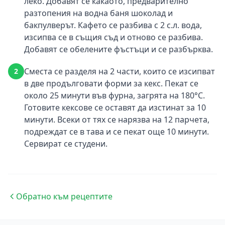
леко. Добавят се какаото, предварително
разтопения на водна баня шоколад и
бакпулверът. Кафето се разбива с 2 с.л. вода,
изсипва се в същия съд и отново се разбива.
Добавят се обелените фъстъци и се разбърква.
Сместа се разделя на 2 части, които се изсипват
2
в две продълговати форми за кекс. Пекат се
около 25 минути във фурна, загрята на 180°С.
Готовите кексове се оставят да изстинат за 10
минути. Всеки от тях се нарязва на 12 парчета,
подреждат се в тава и се пекат още 10 минути.
Сервират се студени.
Обратно към рецептите