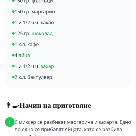
150 гр. фъстъци
150 гр. маргарин
1 и 1/2 ч.ч. какао
125 гр.
шоколад
1 к.л. кафе
4
яйца
1 и 1/2 ч.ч.
захар
2 к.л. бакпулвер
👨‍🍳
Начин на приготвяне
С миксер се разбиват маргарина и захарта. Едно
1
по едно се прибавят яйцата, като се разбива