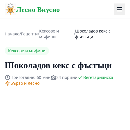
Лесно Вкусно
Кексове и
Шоколадов кекс с
Начало
/
Рецепти
/
/
мъфини
фъстъци
Кексове и мъфини
Шоколадов кекс с фъстъци
Приготвяне: 60 мин
24 порции
Вегетарианска
Бързо и лесно