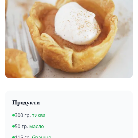
Продукти
300 гр.
тиква
50 гр.
масло
115 гр.
брашно