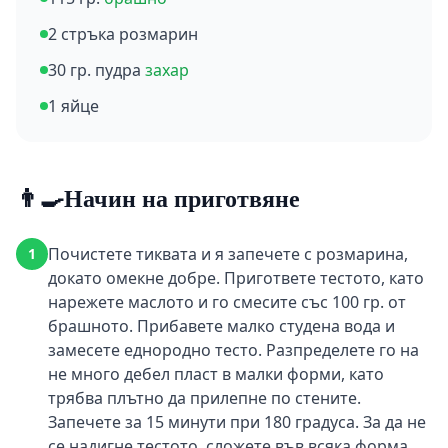
2 стръка розмарин
30 гр. пудра
захар
1 яйце
👨‍🍳
Начин на приготвяне
Почистете тиквата и я запечете с розмарина,
1
докато омекне добре. Пригответе тестото, като
нарежете маслото и го смесите със 100 гр. от
брашното. Прибавете малко студена вода и
замесете еднородно тесто. Разпределете го на
не много дебел пласт в малки форми, като
трябва плътно да прилепне по стените.
Запечете за 15 минути при 180 градуса. За да не
се надигне тестото, сложете във всяка форма