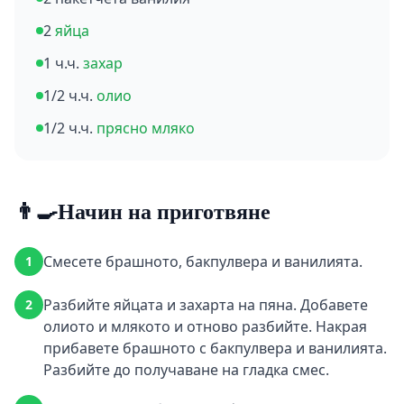
2
яйца
1 ч.ч.
захар
1/2 ч.ч.
олио
1/2 ч.ч.
прясно мляко
👨‍🍳
Начин на приготвяне
Смесете брашното, бакпулвера и ванилията.
1
Разбийте яйцата и захарта на пяна. Добавете
2
олиото и млякото и отново разбийте. Накрая
прибавете брашното с бакпулвера и ванилията.
Разбийте до получаване на гладка смес.