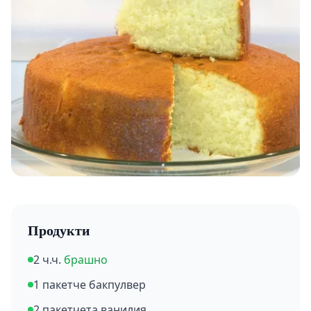
Продукти
2 ч.ч.
брашно
1 пакетче бакпулвер
2 пакетчета ванилия