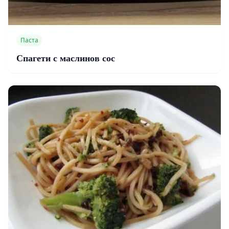
Паста
Спагети с маслинов сос