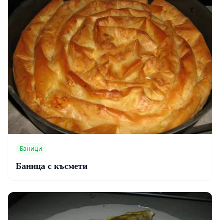
Баници
Баница с късмети