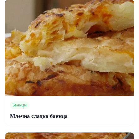
Баници
Млечна сладка баница