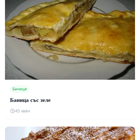
Баници
Баница със зеле
45 мин