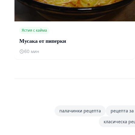
Ястия с кайма
Мусака от пиперки
60 мин
палачинки рецепта
рецепта за
класическа ре