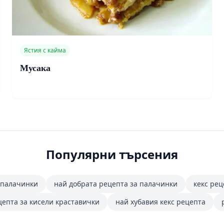
Ястия с кайма
Мусака
Популярни търсения
 палачинки
най добрата рецепта за палачинки
кекс рец
цепта за кисели краставички
най хубавия кекс рецепта