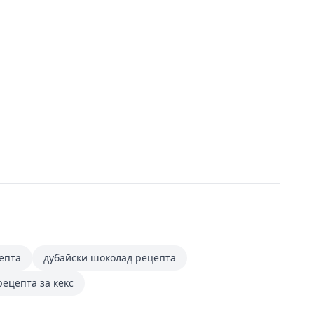
епта
дубайски шоколад рецепта
рецепта за кекс