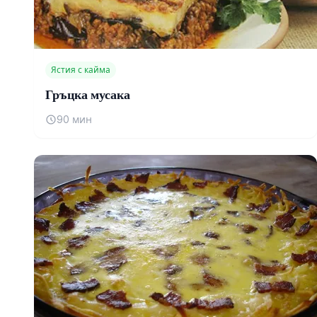
Ястия с кайма
Гръцка мусака
90 мин