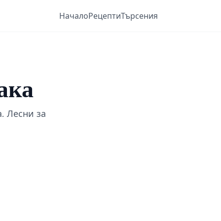
Начало
Рецепти
Търсения
ака
. Лесни за