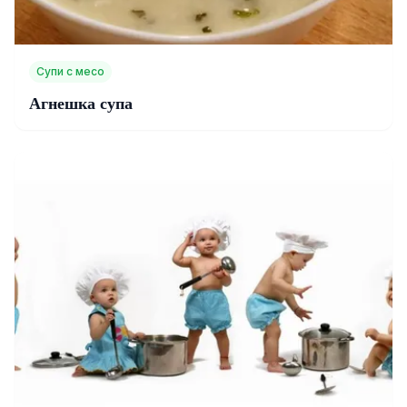
Супи с месо
Агнешка супа