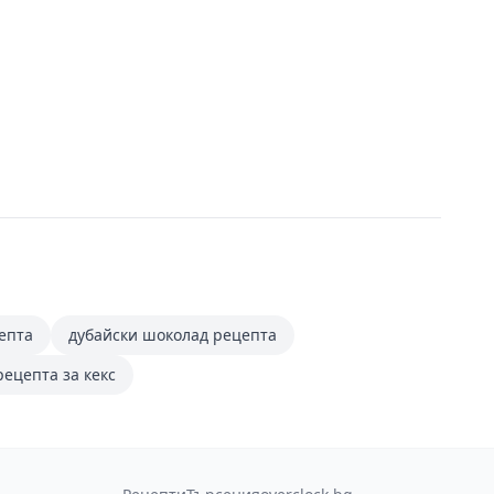
епта
дубайски шоколад рецепта
рецепта за кекс