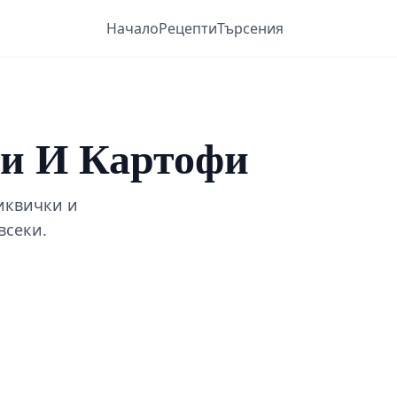
Начало
Рецепти
Търсения
ки И Картофи
иквички и
всеки.