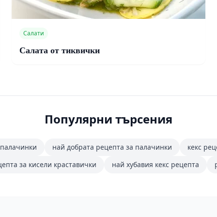
Салати
Салата от тиквички
Популярни търсения
 палачинки
най добрата рецепта за палачинки
кекс рец
цепта за кисели краставички
най хубавия кекс рецепта